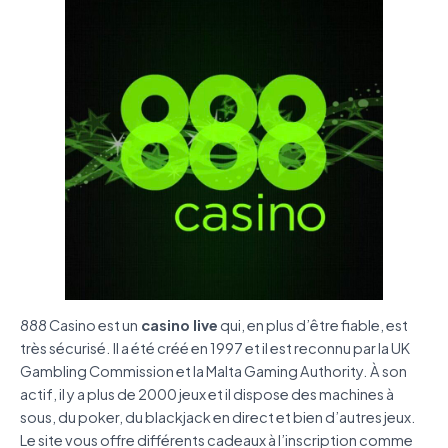
888 Casino est un
casino live
qui, en plus d’être fiable, est
très sécurisé. Il a été créé en 1997 et il est reconnu par la UK
Gambling Commission et la Malta Gaming Authority. À son
actif, il y a plus de 2000 jeux et il dispose des machines à
sous, du poker, du blackjack en direct et bien d’autres jeux.
Le site vous offre différents cadeaux à l’inscription comme