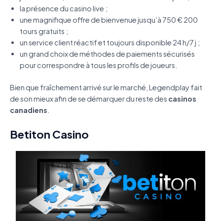
la présence du casino live ;
une magnifique offre de bienvenue jusqu’à 750 € 200
tours gratuits ;
un service client réactif et toujours disponible 24 h/7 j ;
un grand choix de méthodes de paiements sécurisés
pour correspondre à tous les profils de joueurs.
Bien que fraîchement arrivé sur le marché, Legendplay fait
de son mieux afin de se démarquer du reste des
casinos
canadiens
.
Betiton Casino