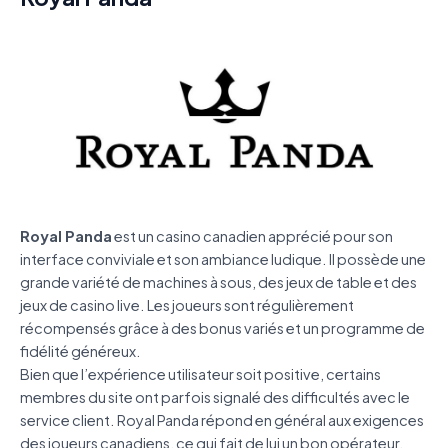
Royal Panda
est un casino canadien apprécié pour son
interface conviviale et son ambiance ludique. Il possède une
grande variété de machines à sous, des jeux de table et des
jeux de casino live. Les joueurs sont régulièrement
récompensés grâce à des bonus variés et un programme de
fidélité généreux.
Bien que l’expérience utilisateur soit positive, certains
membres du site ont parfois signalé des difficultés avec le
service client. Royal Panda répond en général aux exigences
des joueurs canadiens, ce qui fait de lui un bon opérateur.