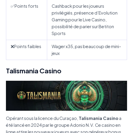
✅Points forts
Cashback pour les joueurs
privilégiés, présence d’Evolution
Gaming pour le Live Casino,
possibilité de parier sur Betiton
Sports
❌Points faibles
Wager x35, pas beaucoup de mini-
jeux
Talismania Casino
Opérant sous la licence du Curaçao,
Talismania Casino
a
été lancé en 2024 par le groupe Adonio N.V. Ce casino en
ligne attire les nouveaux joueurs avec son généreux bonus