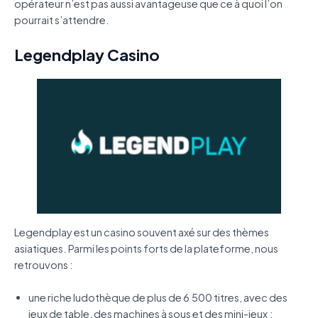
opérateur n’est pas aussi avantageuse que ce à quoi l’on
pourrait s’attendre.
Legendplay Casino
Legendplay est un casino souvent axé sur des thèmes
asiatiques. Parmi les points forts de la plateforme, nous
retrouvons :
une riche ludothèque de plus de 6 500 titres, avec des
jeux de table, des machines à sous et des mini-jeux ;