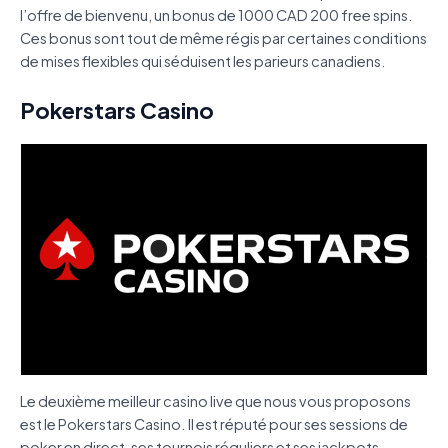
l’offre de bienvenu, un bonus de 1000 CAD 200 free spins.
Ces bonus sont tout de même régis par certaines conditions
de mises flexibles qui séduisent les parieurs canadiens.
Pokerstars Casino
Le deuxième meilleur casino live que nous vous proposons
est le Pokerstars Casino. Il est réputé pour ses sessions de
poker en direct, ses tournois réguliers et ses jackpots