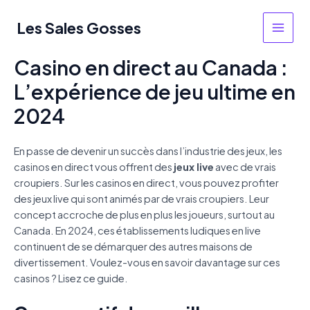
Aller
au
Les Sales Gosses
MAIN
contenu
Casino en direct au Canada :
MEN
L’expérience de jeu ultime en
2024
En passe de devenir un succès dans l’industrie des jeux, les
casinos en direct vous offrent des
jeux live
avec de vrais
croupiers. Sur les casinos en direct, vous pouvez profiter
des jeux live qui sont animés par de vrais croupiers. Leur
concept accroche de plus en plus les joueurs, surtout au
Canada. En 2024, ces établissements ludiques en live
continuent de se démarquer des autres maisons de
divertissement. Voulez-vous en savoir davantage sur ces
casinos ? Lisez ce guide.