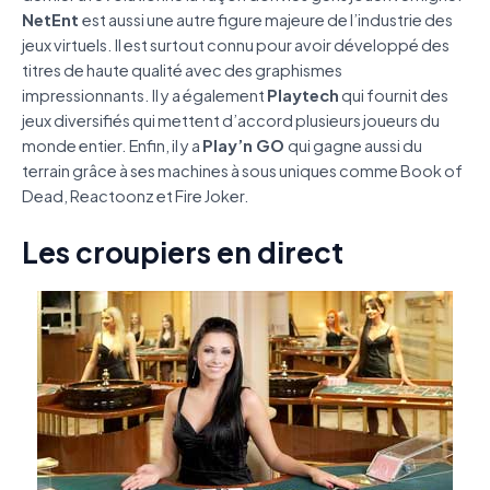
NetEnt
est aussi une autre figure majeure de l’industrie des
jeux virtuels. Il est surtout connu pour avoir développé des
titres de haute qualité avec des graphismes
impressionnants. Il y a également
Playtech
qui fournit des
jeux diversifiés qui mettent d’accord plusieurs joueurs du
monde entier. Enfin, il y a
Play’n GO
qui gagne aussi du
terrain grâce à ses machines à sous uniques comme Book of
Dead, Reactoonz et Fire Joker.
Les croupiers en direct