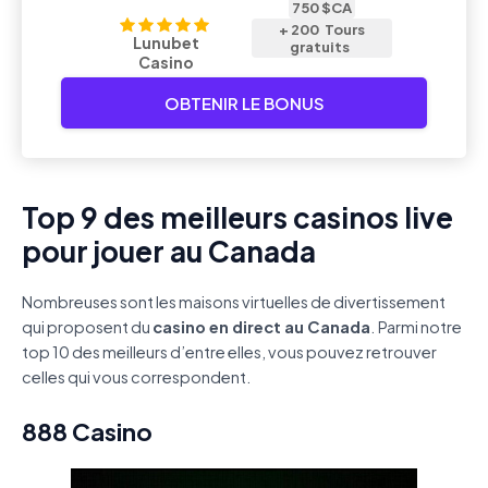
750 $CA
+
200
Tours
Lunubet
gratuits
Casino
OBTENIR LE BONUS
Top 9 des meilleurs casinos live
pour jouer au Canada
Nombreuses sont les maisons virtuelles de divertissement
qui proposent du
casino en direct au Canada
. Parmi notre
top 10 des meilleurs d’entre elles, vous pouvez retrouver
celles qui vous correspondent.
888 Casino