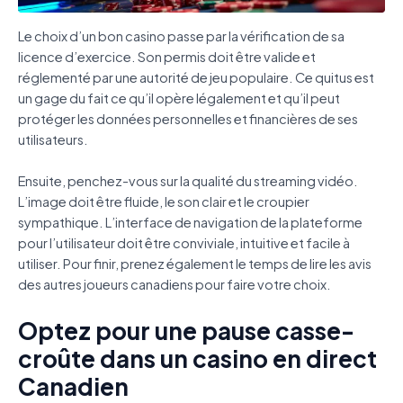
Le choix d’un bon casino passe par la vérification de sa
licence d’exercice. Son permis doit être valide et
réglementé par une autorité de jeu populaire. Ce quitus est
un gage du fait ce qu’il opère légalement et qu’il peut
protéger les données personnelles et financières de ses
utilisateurs.
Ensuite, penchez-vous sur la qualité du streaming vidéo.
L’image doit être fluide, le son clair et le croupier
sympathique. L’interface de navigation de la plateforme
pour l’utilisateur doit être conviviale, intuitive et facile à
utiliser. Pour finir, prenez également le temps de lire les avis
des autres joueurs canadiens pour faire votre choix.
Optez pour une pause casse-
croûte dans un casino en direct
Canadien