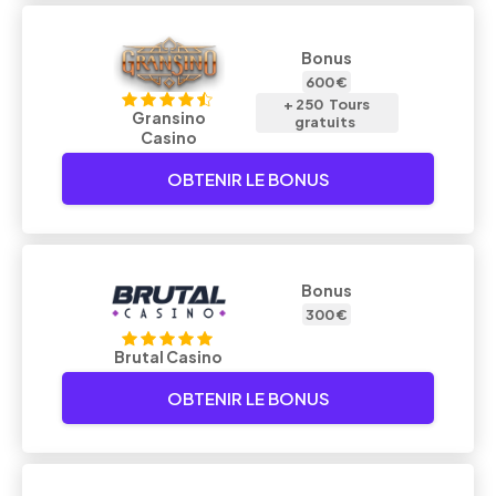
Bonus
600 €
+
250
Tours
Gransino
gratuits
Casino
OBTENIR LE BONUS
Bonus
300 €
Brutal Casino
OBTENIR LE BONUS