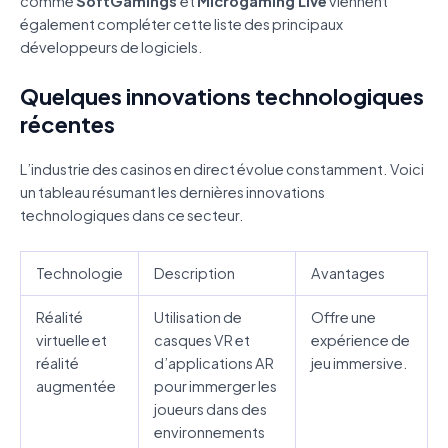
comme
SoftGamings
et
Microgaming Live
viennent
également compléter cette liste des principaux
développeurs de logiciels.
Quelques innovations technologiques
récentes
L’industrie des casinos en direct évolue constamment. Voici
un tableau résumant les dernières innovations
technologiques dans ce secteur.
Technologie
Description
Avantages
Réalité
Utilisation de
Offre une
virtuelle et
casques VR et
expérience de
réalité
d’applications AR
jeu immersive.
augmentée
pour immerger les
joueurs dans des
environnements