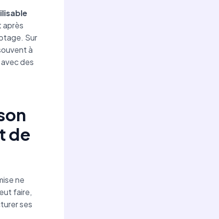
ilisable
t après
mptage. Sur
 souvent à
 avec des
ison
t de
mise ne
ut faire,
turer ses