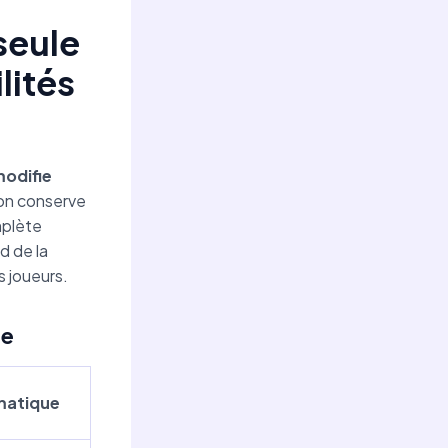
 seule
lités
modifie
son conserve
mplète
rd de la
s joueurs.
se
matique