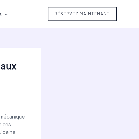
A
RÉSERVEZ MAINTENANT
 aux
e mécanique
e ces
uide ne