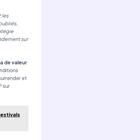
 les
publiés,
atégie
fondement sur
a de valeur
onditions
surrender et
P sur
estivals