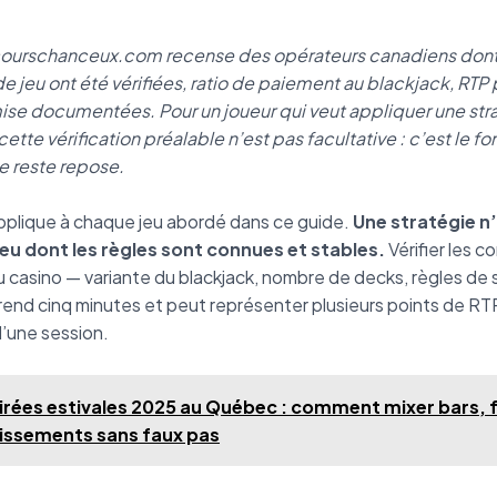
courschanceux.com recense des opérateurs canadiens dont
e jeu ont été vérifiées, ratio de paiement au blackjack, RTP 
mise documentées. Pour un joueur qui veut appliquer une str
cette vérification préalable n’est pas facultative : c’est le 
le reste repose.
pplique à chaque jeu abordé dans ce guide.
Une stratégie n’
jeu dont les règles sont connues et stables.
Vérifier les c
 casino — variante du blackjack, nombre de decks, règles de 
end cinq minutes et peut représenter plusieurs points de RT
’une session.
irées estivales 2025 au Québec : comment mixer bars, f
tissements sans faux pas