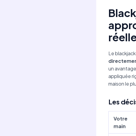
Black
appro
réell
Le blackjack
directemen
un avantage 
appliquée r
maison le pl
Les déci
Votre
main