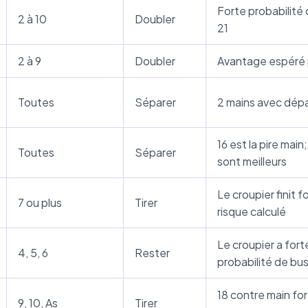
Forte probabilité 
2 à 10
Doubler
21
2 à 9
Doubler
Avantage espéré 
Toutes
Séparer
2 mains avec dépar
16 est la pire main
Toutes
Séparer
sont meilleurs
Le croupier finit f
7 ou plus
Tirer
risque calculé
Le croupier a fort
4, 5, 6
Rester
probabilité de bu
18 contre main fo
9, 10, As
Tirer