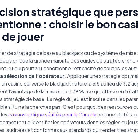
cision stratégique que per
ntionne : choisir le bon cas
 de jouer
ler de stratégie de base au blackjack ou de système de mise à
e décision que la grande majorité des guides de stratégie igno
, et qui pourtant conditionne l’efficacité de toutes les aut
la sélection de l’opérateur
. Appliquer une stratégie optima
r un casino qui verse le blackjack naturel à 6:5 au lieu de 3:2 
t l’avantage de la maison de 1,39 %, ce qui efface en totalit
la stratégie de base. La règle du jeu est inscrite dans les par
isible si tu ne la cherches pas. C’est pourquoi des ressources q
 les
casinos en ligne vérifiés pour le Canada
ont une utilité st
s permettent d’identifier les opérateurs dont les règles du jeu 
, auditées et conformes aux standards qui rendent les stra