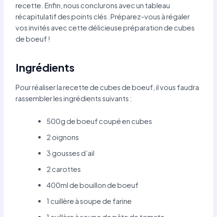
recette. Enfin, nous conclurons avec un tableau
récapitulatif des points clés. Préparez-vous à régaler
vos invités avec cette délicieuse préparation de cubes
de boeuf !
Ingrédients
Pour réaliser la recette de cubes de boeuf, il vous faudra
rassembler les ingrédients suivants :
500g de boeuf coupé en cubes
2 oignons
3 gousses d’ail
2 carottes
400ml de bouillon de boeuf
1 cuillère à soupe de farine
1 cuillère à soupe de pâte de tomate