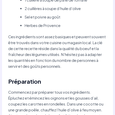
2 cuillères à soupe d’huile d’olive
Sel et poivre au goût
Herbes de Provence
Ces ingrédients sont assez basiques et peuvent souvent
être trouvés dans votre cuisine ou magasin local. La clé
de cette recette réside dans la qualité du boeuf et la
fraîcheur des légumes utilisés. N’hésitez pas à adapter
les quantités en fonction du nombre de personnes à
servir et des goûts personnels.
Préparation
Commencez par préparer tous vos ingrédients.
Épluchez et émincez les oignons et les gousses d’ail,
coupez les carottes en rondelles. Dans une cocotte ou
une grande poêle, chauffez l’huile d’olive à feu moyen.