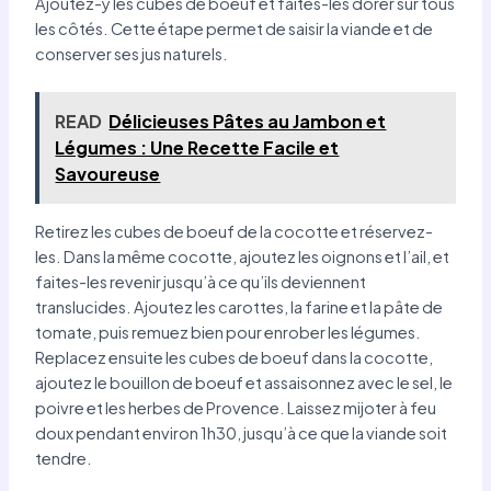
Ajoutez-y les cubes de boeuf et faites-les dorer sur tous
les côtés. Cette étape permet de saisir la viande et de
conserver ses jus naturels.
READ
Délicieuses Pâtes au Jambon et
Légumes : Une Recette Facile et
Savoureuse
Retirez les cubes de boeuf de la cocotte et réservez-
les. Dans la même cocotte, ajoutez les oignons et l’ail, et
faites-les revenir jusqu’à ce qu’ils deviennent
translucides. Ajoutez les carottes, la farine et la pâte de
tomate, puis remuez bien pour enrober les légumes.
Replacez ensuite les cubes de boeuf dans la cocotte,
ajoutez le bouillon de boeuf et assaisonnez avec le sel, le
poivre et les herbes de Provence. Laissez mijoter à feu
doux pendant environ 1h30, jusqu’à ce que la viande soit
tendre.