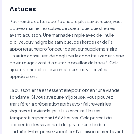
Astuces
Pour rendre cette recette encore plus savoureuse, vous
pouvez mariner les cubes de boeuf quelques heures
avant la cuisson. Une marinade simple avec de l’huile
d’olive, du vinaigre balsamique, des herbes et de l’ail
apportera une profondeur de saveur supplémentaire.
Un autre conseil est de déglacer la cocotte avec un verre
de vin rouge avant d’ajouter le bouillon de boeuf. Cela
ajoutera une richesse aromatique que vos invités
apprécieront.
La cuisson lente est essentielle pour obtenir une viande
fondante. Si vous avez une mijoteuse, vous pouvez
transférer la préparation après avoir fait revenir les
légumes et la viande, puis laisser cuire à basse
température pendant 6 à 8 heures. Cela permet de
concentrer les saveurs et de garantir une texture
parfaite. Enfin, pensez à rectifier l’assaisonnement avant