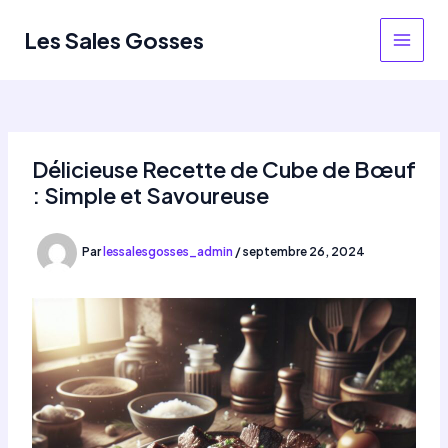
Aller
au
Les Sales Gosses
MAIN
contenu
MEN
Délicieuse Recette de Cube de Bœuf
: Simple et Savoureuse
Par
lessalesgosses_admin
/
septembre 26, 2024