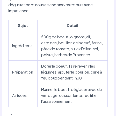
dégustation et nous attendons vos retours avec
impatience.
Sujet
Détail
500g de boeuf, oignons, ail,
carottes, bouillon de boeuf, farine,
Ingrédients
pâte de tomate, huile d’olive, sel,
poivre, herbes de Provence
Dorer le boeuf, faire revenir les
Préparation
légumes, ajouter le bouillon, cuire à
feu doux pendant 1h30
Mariner le boeuf, déglacer avec du
Astuces
vin rouge, cuisson lente, rectifier
l’assaisonnement
« `