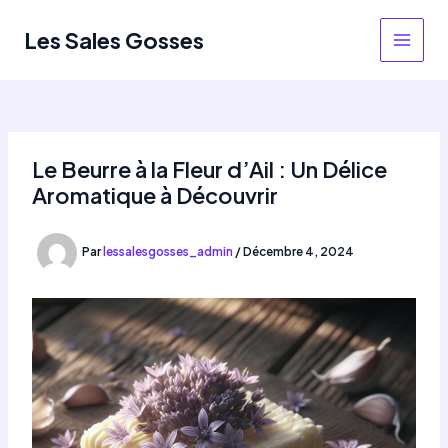
Aller
au
Les Sales Gosses
MAIN
contenu
MEN
Le Beurre à la Fleur d’Ail : Un Délice
Aromatique à Découvrir
Par
lessalesgosses_admin
/
Décembre 4, 2024