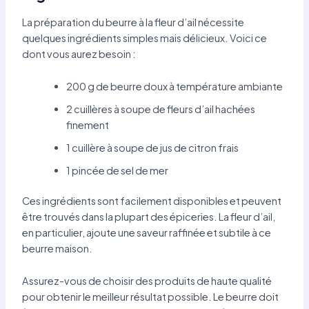
La préparation du beurre à la fleur d’ail nécessite
quelques ingrédients simples mais délicieux. Voici ce
dont vous aurez besoin :
200 g de beurre doux à température ambiante
2 cuillères à soupe de fleurs d’ail hachées
finement
1 cuillère à soupe de jus de citron frais
1 pincée de sel de mer
Ces ingrédients sont facilement disponibles et peuvent
être trouvés dans la plupart des épiceries. La fleur d’ail,
en particulier, ajoute une saveur raffinée et subtile à ce
beurre maison.
Assurez-vous de choisir des produits de haute qualité
pour obtenir le meilleur résultat possible. Le beurre doit