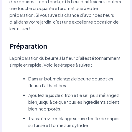
être doux mais non fondu, et la fleur d’ail fraîche ajoutera
une touche croquante et aromatique à votre
préparation. Si vous avez la chance d’avoir des fleurs
d’ail dans votre jardin, c’est une excellente occasion de
les utiliser!
Préparation
La préparation du beurre à la fleur d’ail est étonnamment
simple et rapide. Voici les étapes à suivre :
Dans un bol, mélangez le beurre doux et les
fleurs d’ail hachées.
Ajoutez le jus de citron et le sel, puis mélangez
bien jusqu’à ce que tous les ingrédients soient
bien incorporés.
Transférez le mélange sur une feuille de papier
sulfurisé et formez un cylindre.