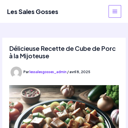
Aller
au
Les Sales Gosses
MAIN
contenu
MEN
Délicieuse Recette de Cube de Porc
à la Mijoteuse
Par
lessalesgosses_admin
/
avril 8, 2025