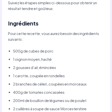
Suivez les étapes simples ci-dessous pour obtenir un
résultat tendre et goûteux.
Ingrédients
Pour cette recette, vous aurez besoin des ingrédients
suivants :
500g de cubes de porc
1 oignon moyen, haché
2 gousses d’ail, émincées
1 carotte, coupée en rondelles
2 branches de céleri, coupées en morceaux
400g de tomates concassées
200ml de bouillon de légumes ou de poulet
2 cuillères à soupe de sauce Worcestershire