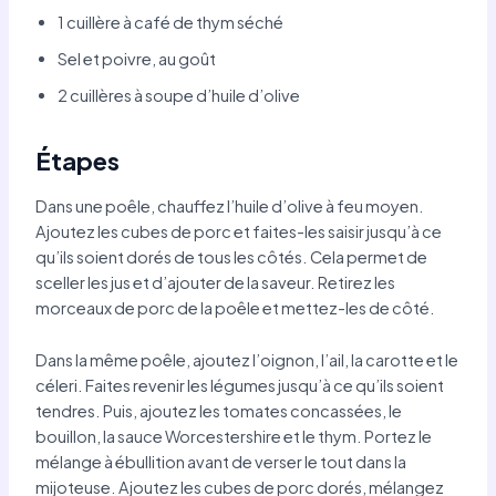
1 cuillère à café de thym séché
Sel et poivre, au goût
2 cuillères à soupe d’huile d’olive
Étapes
Dans une poêle, chauffez l’huile d’olive à feu moyen.
Ajoutez les cubes de porc et faites-les saisir jusqu’à ce
qu’ils soient dorés de tous les côtés. Cela permet de
sceller les jus et d’ajouter de la saveur. Retirez les
morceaux de porc de la poêle et mettez-les de côté.
Dans la même poêle, ajoutez l’oignon, l’ail, la carotte et le
céleri. Faites revenir les légumes jusqu’à ce qu’ils soient
tendres. Puis, ajoutez les tomates concassées, le
bouillon, la sauce Worcestershire et le thym. Portez le
mélange à ébullition avant de verser le tout dans la
mijoteuse. Ajoutez les cubes de porc dorés, mélangez