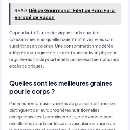
READ
Délice Gourmand : Filet de Porc Farci
enrobé de Bacon
Cependant, il faut rester vigilant sur la quantité
consommée. Bien qu’elles soient nutritives, elles sont
aussi riches en calories. Une consommation modérée
intégrée à un régime équilibré et à une activité physique
régulière est la clé pour bénéficier de leurs bienfaits sans
excès caloriques.
Quelles sont les meilleures graines
pour le corps ?
Parmi les nombreuses variétés de graines, certaines se
distinguent par leurs propriétés nutritionnelles
exceptionnelles. Les graines de lin, par exemple, sont
excellentes pour la santé cardiovasculaire en raison de
leur contenu élevé en oméga-3. Les graines de courge,