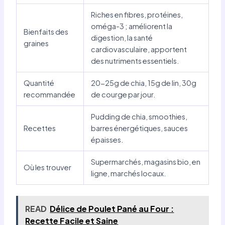
Riches en fibres, protéines,
oméga-3 ; améliorent la
Bienfaits des
digestion, la santé
graines
cardiovasculaire, apportent
des nutriments essentiels.
Quantité
20-25g de chia, 15g de lin, 30g
recommandée
de courge par jour.
Pudding de chia, smoothies,
Recettes
barres énergétiques, sauces
épaisses.
Supermarchés, magasins bio, en
Où les trouver
ligne, marchés locaux.
READ
Délice de Poulet Pané au Four :
Recette Facile et Saine