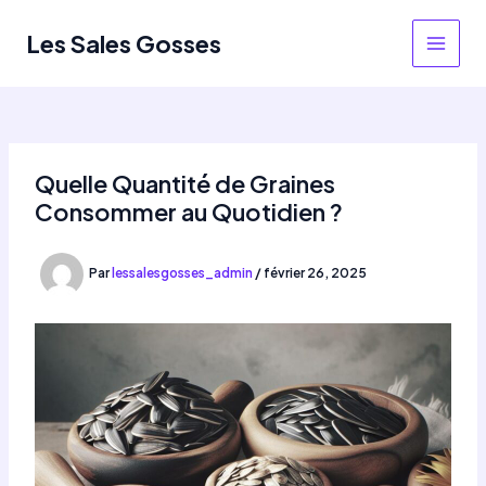
Aller
au
Les Sales Gosses
MAIN
contenu
MEN
Quelle Quantité de Graines
Consommer au Quotidien ?
Par
lessalesgosses_admin
/
février 26, 2025