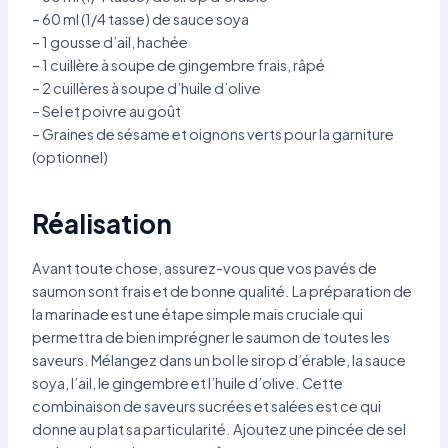
– 60 ml (1/4 tasse) de sauce soya
– 1 gousse d’ail, hachée
– 1 cuillère à soupe de gingembre frais, râpé
– 2 cuillères à soupe d’huile d’olive
– Sel et poivre au goût
– Graines de sésame et oignons verts pour la garniture
(optionnel)
Réalisation
Avant toute chose, assurez-vous que vos pavés de
saumon sont frais et de bonne qualité. La préparation de
la marinade est une étape simple mais cruciale qui
permettra de bien imprégner le saumon de toutes les
saveurs. Mélangez dans un bol le sirop d’érable, la sauce
soya, l’ail, le gingembre et l’huile d’olive. Cette
combinaison de saveurs sucrées et salées est ce qui
donne au plat sa particularité. Ajoutez une pincée de sel