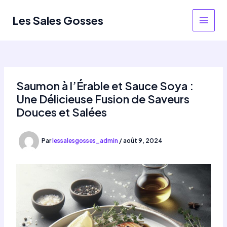
Aller
au
Les Sales Gosses
MAIN
contenu
MEN
Saumon à l’Érable et Sauce Soya :
Une Délicieuse Fusion de Saveurs
Douces et Salées
Par
lessalesgosses_admin
/
août 9, 2024