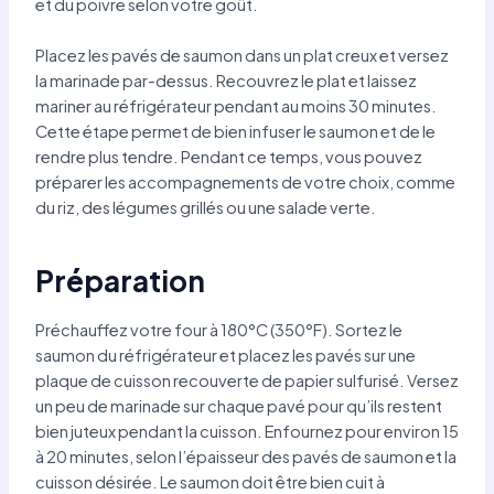
et du poivre selon votre goût.
Placez les pavés de saumon dans un plat creux et versez
la marinade par-dessus. Recouvrez le plat et laissez
mariner au réfrigérateur pendant au moins 30 minutes.
Cette étape permet de bien infuser le saumon et de le
rendre plus tendre. Pendant ce temps, vous pouvez
préparer les accompagnements de votre choix, comme
du riz, des légumes grillés ou une salade verte.
Préparation
Préchauffez votre four à 180°C (350°F). Sortez le
saumon du réfrigérateur et placez les pavés sur une
plaque de cuisson recouverte de papier sulfurisé. Versez
un peu de marinade sur chaque pavé pour qu’ils restent
bien juteux pendant la cuisson. Enfournez pour environ 15
à 20 minutes, selon l’épaisseur des pavés de saumon et la
cuisson désirée. Le saumon doit être bien cuit à