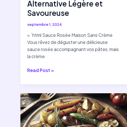
Alternative Légère et
Savoureuse
septembre 1, 2024
« `html Sauce Rosée Maison Sans Crème
Vous rêvez de déguster une délicieuse
sauce rosée accompagnant vos pâtes, mais
la crème
Recette
Read Post »
de
Sauce
Rosée
Maison
Sans
Crème
:
Une