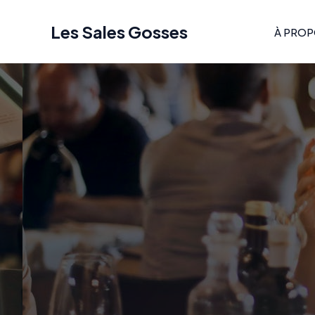
Aller
au
Les Sales Gosses
À PRO
contenu