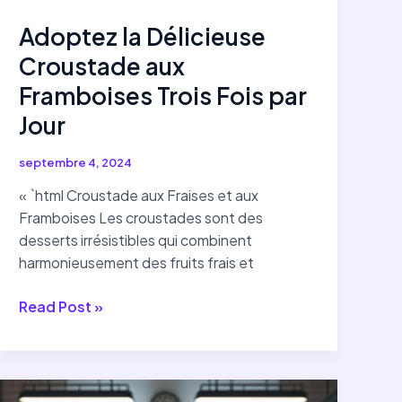
Adoptez la Délicieuse
Croustade aux
Framboises Trois Fois par
Jour
septembre 4, 2024
« `html Croustade aux Fraises et aux
Framboises Les croustades sont des
desserts irrésistibles qui combinent
harmonieusement des fruits frais et
Adoptez
Read Post »
la
Délicieuse
Croustade
aux