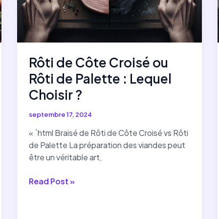
Rôti de Côte Croisé ou
Rôti de Palette : Lequel
Choisir ?
septembre 17, 2024
« `html Braisé de Rôti de Côte Croisé vs Rôti
de Palette La préparation des viandes peut
être un véritable art,
Rôti
Read Post »
de
Côte
Croisé