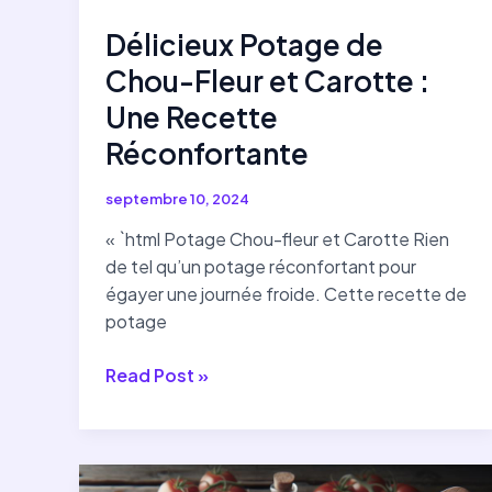
Délicieux Potage de
Chou-Fleur et Carotte :
Une Recette
Réconfortante
septembre 10, 2024
« `html Potage Chou-fleur et Carotte Rien
de tel qu’un potage réconfortant pour
égayer une journée froide. Cette recette de
potage
Délicieux
Read Post »
Potage
de
Chou-
Fleur