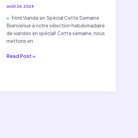
août 26, 2024
« `html Viande en Spécial Cette Semaine
Bienvenue à notre sélection hebdomadaire
de viandes en spécial! Cette semaine, nous
mettons en
Les
Read Post »
Meilleures
Offres
de
Viande
de
la
Semaine