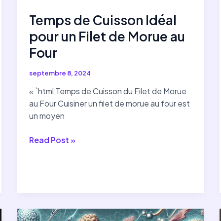
Temps de Cuisson Idéal
pour un Filet de Morue au
Four
septembre 8, 2024
« `html Temps de Cuisson du Filet de Morue
au Four Cuisiner un filet de morue au four est
un moyen
Temps
Read Post »
de
Cuisson
Idéal
pour
un
Filet