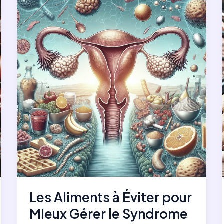
de
Morue
au
Four
Les Aliments à Éviter pour
Mieux Gérer le Syndrome