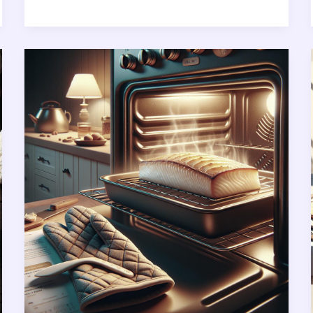
ou
Rôti
de
Palette
:
Lequel
Choisir
?