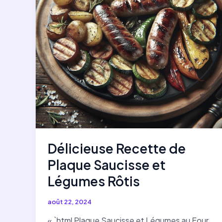
Alternative
Légère
et
Savoureuse
Délicieuse Recette de
Plaque Saucisse et
Légumes Rôtis
août 22, 2024
« `html Plaque Saucisse et Légumes au Four