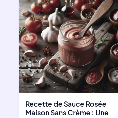
et
Carotte
:
Une
Recette
Réconfortante
Recette de Sauce Rosée
Maison Sans Crème : Une