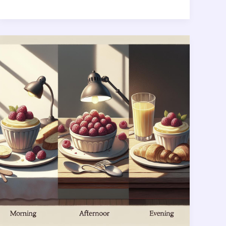
:
L’Incontournable
de
Vos
Repas
Quotidiens