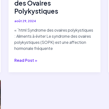
des Ovaires
Polykystiques
août 29, 2024
« `html Syndrome des ovaires polykystiques
: Aliments à éviter Le syndrome des ovaires
polykystiques (SOPK) est une affection
hormonale fréquente
Les
Read Post »
Aliments
à
Éviter
pour
Mieux
Gérer
le
Syndrome