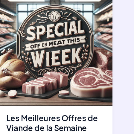
Framboises
Trois
Fois
par
Jour
Les Meilleures Offres de
Viande de la Semaine