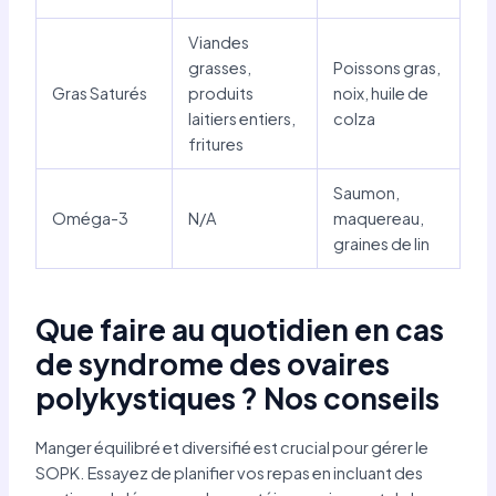
Viandes
grasses,
Poissons gras,
Gras Saturés
produits
noix, huile de
laitiers entiers,
colza
fritures
Saumon,
Oméga-3
N/A
maquereau,
graines de lin
Que faire au quotidien en cas
de syndrome des ovaires
polykystiques ? Nos conseils
Manger équilibré et diversifié est crucial pour gérer le
SOPK. Essayez de planifier vos repas en incluant des