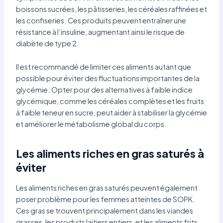
boissons sucrées, les pâtisseries, les céréales raffinées et
les confiseries. Ces produits peuvent entraîner une
résistance à l’insuline, augmentant ainsi le risque de
diabète de type 2.
Il est recommandé de limiter ces aliments autant que
possible pour éviter des fluctuations importantes de la
glycémie. Opter pour des alternatives à faible indice
glycémique, comme les céréales complètes et les fruits
à faible teneur en sucre, peut aider à stabiliser la glycémie
et améliorer le métabolisme global du corps.
Les aliments riches en gras saturés à
éviter
Les aliments riches en gras saturés peuvent également
poser problème pour les femmes atteintes de SOPK.
Ces gras se trouvent principalement dans les viandes
grasses, les produits laitiers entiers, et les aliments frits.