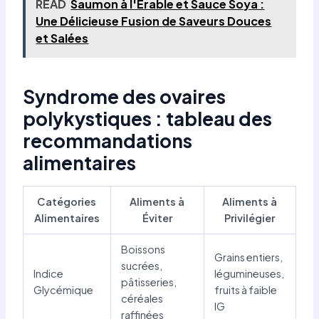
READ
Saumon à l'Érable et Sauce Soya :
Une Délicieuse Fusion de Saveurs Douces
et Salées
Syndrome des ovaires
polykystiques : tableau des
recommandations
alimentaires
Catégories
Aliments à
Aliments à
Alimentaires
Éviter
Privilégier
Boissons
Grains entiers,
sucrées,
Indice
légumineuses,
pâtisseries,
Glycémique
fruits à faible
céréales
IG
raffinées