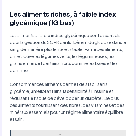
Les aliments riches, à faible index
glycémique (IG bas)
Les aliments à faible indice glycémique sont essentiels
pour la gestion du SOPK car ils libèrent du glucose dans le
sang de manière plus lente et stable. Parmi ces aliments,
on retrouve les légumes verts, les légumineuses, les
grains entiers et certains fruits comme les baies et les
pommes.
Consommer ces aliments permet de stabiliser la
glycémie, améliorant ainsi la sensibilité à l’insuline et
réduisant le risque de développer un diabète. De plus,
ces aliments fournissent des fibres, des vitamines et des
minéraux essentiels pour un régime alimentaire équilibré
et sain.