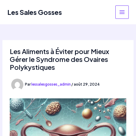
Aller
au
Les Sales Gosses
MAIN
contenu
MEN
Les Aliments à Éviter pour Mieux
Gérer le Syndrome des Ovaires
Polykystiques
Par
lessalesgosses_admin
/
août 29, 2024