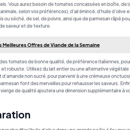
els. Vous aurez besoin de tomates concassées en boîte, de lai
animale, selon vos préférences), d’ail émincé, d’huile d’olive e
rais ou séché, de sel, de poivre, ainsi que de parmesan râpé pou
de saveur et de texture.
s Meilleures Offres de Viande de la Semaine
des tomates de bonne qualité, de préférence italiennes, pou
et robuste. Utilisez du lait entier ou une alternative végétale 
t d’amande non sucré, pour parvenir à une crémeuse onctuosi
e parmesan font des merveilles pour rehausser les saveurs. Enfin
a vierge de qualité ajoutera une dimension supplémentaire à v
ration
r chauffer l’huile d’olive dans une grande poêle à feu moye