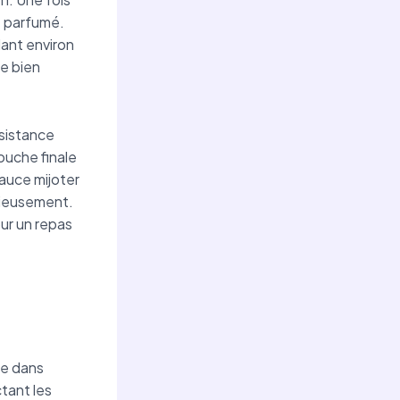
et parfumé.
ant environ
e bien
nsistance
touche finale
auce mijoter
nieusement.
ur un repas
de dans
ctant les