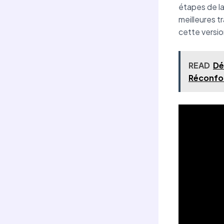
étapes de la
meilleures t
cette version
READ
Dé
Réconfo