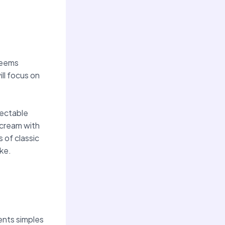
 seems
ll focus on
lectable
 cream with
 of classic
ike.
ents simples