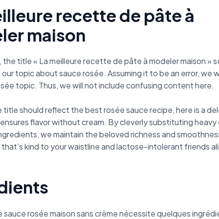
illeure recette de pâte à
ler maison
 the title « La meilleure recette de pâte à modeler maison »
 our topic about sauce rosée. Assuming it to be an error, we wi
sée topic. Thus, we will not include confusing content here.
e title should reflect the best rosée sauce recipe, here is a de
 ensures flavor without cream. By cleverly substituting heavy
ingredients, we maintain the beloved richness and smoothness
that’s kind to your waistline and lactose-intolerant friends al
dients
e sauce rosée maison sans crème nécessite quelques ingrédi