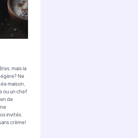
tes, mais la
 légère? Ne
osée maison,
e ou un chef
 en de
une
os invités.
sans crème!