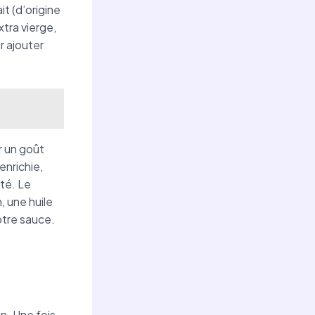
t (d’origine
xtra vierge,
r ajouter
r un goût
enrichie,
té. Le
, une huile
otre sauce.
n. Une fois