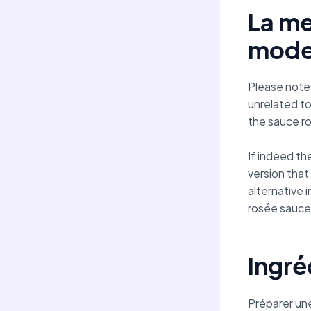
La me
mode
Please note,
unrelated to
the sauce ro
If indeed th
version that
alternative 
rosée sauce 
Ingré
Préparer un