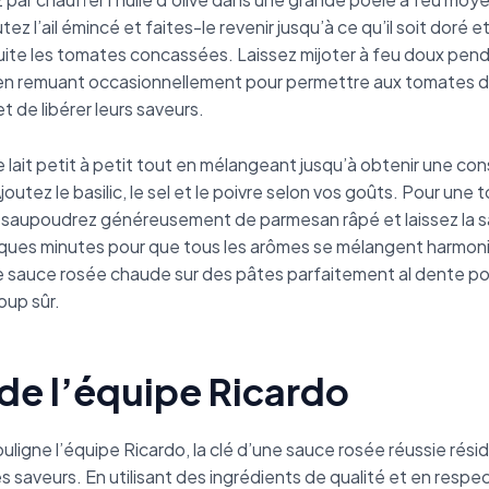
ez l’ail émincé et faites-le revenir jusqu’à ce qu’il soit doré 
uite les tomates concassées. Laissez mijoter à feu doux pend
 en remuant occasionnellement pour permettre aux tomates d
t de libérer leurs saveurs.
e lait petit à petit tout en mélangeant jusqu’à obtenir une co
outez le basilic, le sel et le poivre selon vos goûts. Pour une 
saupoudrez généreusement de parmesan râpé et laissez la s
ques minutes pour que tous les arômes se mélangent harmo
e sauce rosée chaude sur des pâtes parfaitement al dente po
coup sûr.
de l’équipe Ricardo
ligne l’équipe Ricardo, la clé d’une sauce rosée réussie rési
des saveurs. En utilisant des ingrédients de qualité et en respe