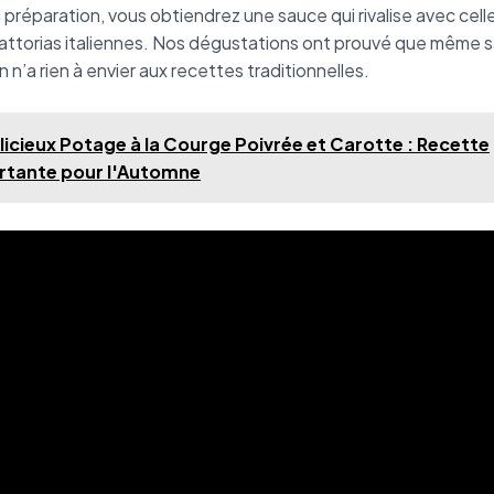
 préparation, vous obtiendrez une sauce qui rivalise avec cell
rattorias italiennes. Nos dégustations ont prouvé que même 
 n’a rien à envier aux recettes traditionnelles.
licieux Potage à la Courge Poivrée et Carotte : Recette
rtante pour l'Automne