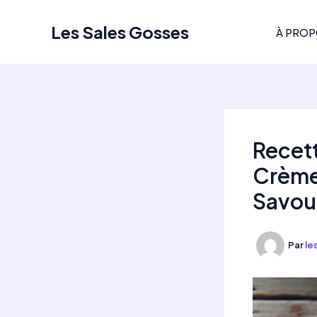
Aller
au
Les Sales Gosses
À PRO
contenu
Recet
Crème 
Savou
Par
le