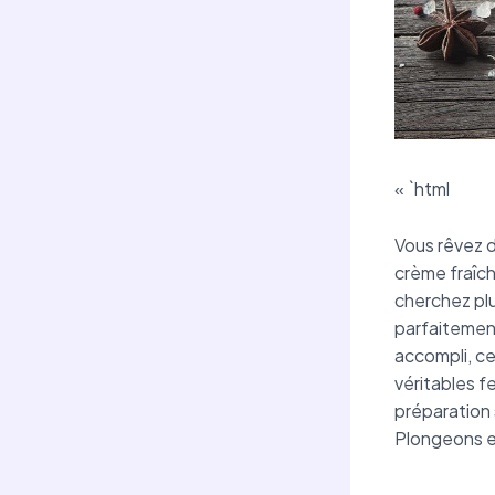
« `html
Vous rêvez 
crème fraîch
cherchez plu
parfaitemen
accompli, ce
véritables f
préparation 
Plongeons e