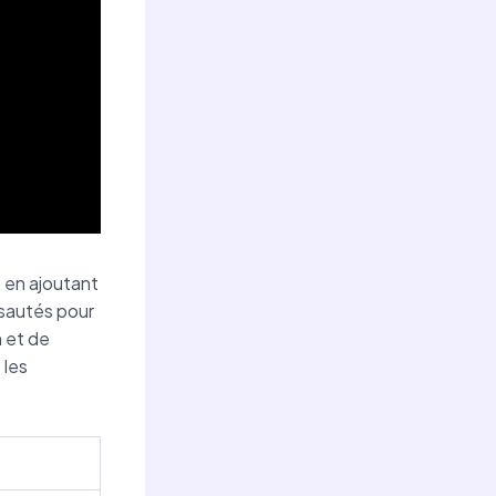
, en ajoutant
 sautés pour
n et de
 les