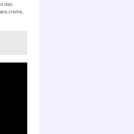
es des
sans crème,