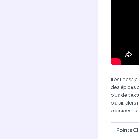
Il est possi
des épices 
plus de text
plaisir, alor
principes de
Points C