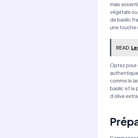
mais essenti
végétale ou 
de basilic f
une touche 
READ
Le
Optez pour 
authentique 
comme le lai
basilic et l
d’olive extr
Prépa
Commencez pa