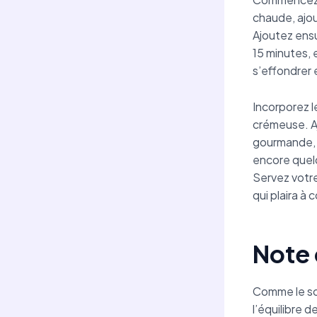
chaude, ajout
Ajoutez ens
15 minutes,
s’effondrer e
Incorporez l
crémeuse. Aj
gourmande, 
encore quel
Servez votr
qui plaira à 
Note 
Comme le sou
l’équilibre 