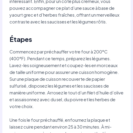
intéressant. Enfin, pour un côté plus crémeux, vous
pouvez accompagner ce plat d’une sauce à base de
yaourt grec et d’herbes fraîches, offrant un merveilleux
contraste avec les saucisses et les légumes rôtis.
Étapes
Commencez par préchauffer votre four à 200°C
(400°F). Pendant ce temps, préparez les légumes.
Lavez-les soigneusement et coupez-les en morceaux
de taille uniforme pour assurer une cuisson homogène.
Sur une plaque de cuisson recouverte de papier
sulfurisé, disposez les légumes et les saucisses de
manière uniforme. Arrosez le tout d’un filet d’huile d’olive
et assaisonnez avec du sel, du poivre et les herbes de
votre choix.
Une fois le four préchauffé, enfournez la plaque et
laissez cuire pendant environ 25 à 30 minutes. À mi-