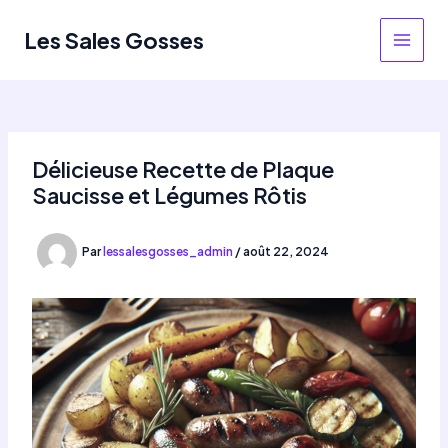
Aller
au
Les Sales Gosses
MAIN
contenu
MEN
Délicieuse Recette de Plaque
Saucisse et Légumes Rôtis
Par
lessalesgosses_admin
/
août 22, 2024