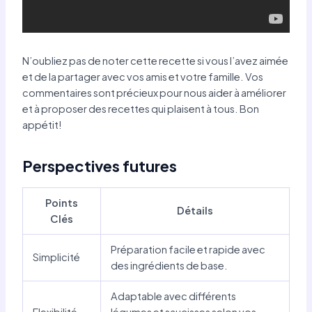
N’oubliez pas de noter cette recette si vous l’avez aimée
et de la partager avec vos amis et votre famille. Vos
commentaires sont précieux pour nous aider à améliorer
et à proposer des recettes qui plaisent à tous. Bon
appétit!
Perspectives futures
Points
Détails
Clés
Préparation facile et rapide avec
Simplicité
des ingrédients de base.
Adaptable avec différents
Flexibilité
légumes et saucisses selon vos