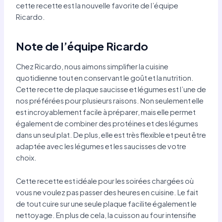
cette recette est la nouvelle favorite de l’équipe
Ricardo.
Note de l’équipe Ricardo
Chez Ricardo, nous aimons simplifier la cuisine
quotidienne tout en conservant le goût et la nutrition.
Cette recette de plaque saucisse et légumes est l’une de
nos préférées pour plusieurs raisons. Non seulement elle
est incroyablement facile à préparer, mais elle permet
également de combiner des protéines et des légumes
dans un seul plat. De plus, elle est très flexible et peut être
adaptée avec les légumes et les saucisses de votre
choix.
Cette recette est idéale pour les soirées chargées où
vous ne voulez pas passer des heures en cuisine. Le fait
de tout cuire sur une seule plaque facilite également le
nettoyage. En plus de cela, la cuisson au four intensifie