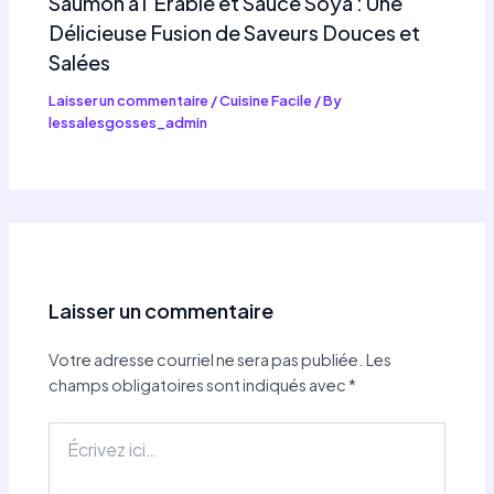
Saumon à l’Érable et Sauce Soya : Une
Délicieuse Fusion de Saveurs Douces et
Salées
Laisser un commentaire
/
Cuisine Facile
/ By
lessalesgosses_admin
Laisser un commentaire
Votre adresse courriel ne sera pas publiée.
Les
champs obligatoires sont indiqués avec
*
Écrivez
ici…