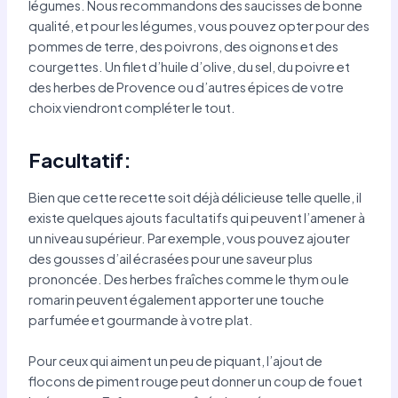
légumes. Nous recommandons des saucisses de bonne
qualité, et pour les légumes, vous pouvez opter pour des
pommes de terre, des poivrons, des oignons et des
courgettes. Un filet d’huile d’olive, du sel, du poivre et
des herbes de Provence ou d’autres épices de votre
choix viendront compléter le tout.
Facultatif:
Bien que cette recette soit déjà délicieuse telle quelle, il
existe quelques ajouts facultatifs qui peuvent l’amener à
un niveau supérieur. Par exemple, vous pouvez ajouter
des gousses d’ail écrasées pour une saveur plus
prononcée. Des herbes fraîches comme le thym ou le
romarin peuvent également apporter une touche
parfumée et gourmande à votre plat.
Pour ceux qui aiment un peu de piquant, l’ajout de
flocons de piment rouge peut donner un coup de fouet