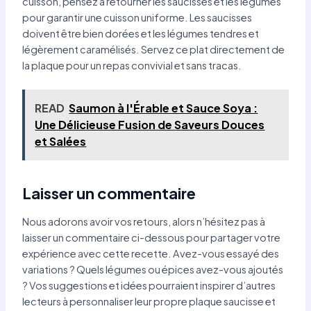
cuisson, pensez à retourner les saucisses et les légumes
pour garantir une cuisson uniforme. Les saucisses
doivent être bien dorées et les légumes tendres et
légèrement caramélisés. Servez ce plat directement de
la plaque pour un repas convivial et sans tracas.
READ
Saumon à l'Érable et Sauce Soya :
Une Délicieuse Fusion de Saveurs Douces
et Salées
Laisser un commentaire
Nous adorons avoir vos retours, alors n’hésitez pas à
laisser un commentaire ci-dessous pour partager votre
expérience avec cette recette. Avez-vous essayé des
variations ? Quels légumes ou épices avez-vous ajoutés
? Vos suggestions et idées pourraient inspirer d’autres
lecteurs à personnaliser leur propre plaque saucisse et