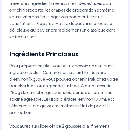
travers les ingrédients nécessaires, des astuces pour
enrichir la recette, les étapes de préparation et même
vous inviterons à partager vos commentaires et
adaptations. Préparez-vous à découvrir une recette
délicieuse qui deviendra rapidement un classique dans
votre cuisine !
Ingrédients Principaux:
Pour préparer ce plat, vous aurez besoin de quelques
ingrédients clés. Commencez par un filet de porc
d’environ 1kg, que vous pouvez obtenir frais chez votre
boucher local ou en grande surface. Ajoutez ensuite
250g de canneberges séchées, qui apporteront une
acidité agréable. Le sirop d’érable, environ 100ml, est
l’élément sucré qui va caraméliser le filet de porc à la
perfection.
Vous aurez aussi besoin de 2 gousses d’ail finement