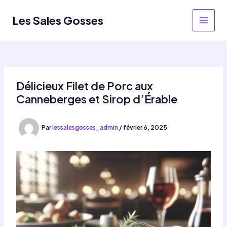
Aller
au
Les Sales Gosses
MAIN
contenu
MEN
Délicieux Filet de Porc aux
Canneberges et Sirop d’Érable
Par
lessalesgosses_admin
/
février 6, 2025