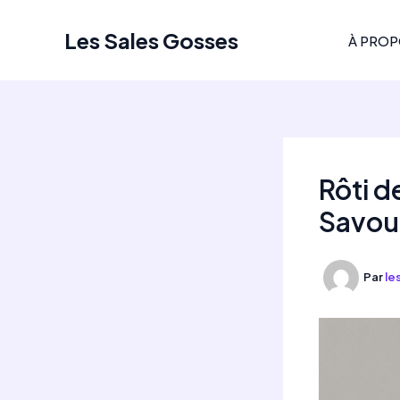
Aller
au
Les Sales Gosses
À PRO
contenu
Rôti d
Savou
Par
le