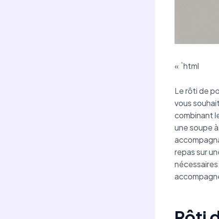
« `html
Le rôti de p
vous souhait
combinant l
une soupe à 
accompagnan
repas sur u
nécessaires,
accompagner 
Rôti 