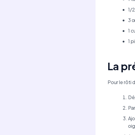
1/
3 
1 c
1 p
La pr
Pour le rôti 
Dép
Par
Ajo
oi