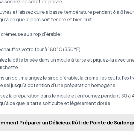
aisonnez de sel et de poivre.
vrez et laissez cuire à basse température pendant 6 à 8 heu
qu’à ce que le porc soit tendre et bien cuit.
e crémeuse au sirop d’érable :
chauffez votre four à 180°C (350°F).
lez la pâte brisée dans un moule à tarte et piquez-la avec un
urchette.
s un bol, mélangez le sirop d’érable, la crème, les œufs, l’extra
le sel jusqu’à obtention d’une préparation homogène.
sez la préparation dans le moule et enfournez pendant 30 à 
qu’à ce que la tarte soit cuite et légèrement dorée.
mment Préparer un Délicieux Rôti de Pointe de Surlong