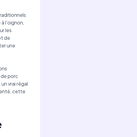
traditionnels
à l’oignon,
ur les
et de
ter une
ions
i de porc
un vrai régal
menté, cette
e