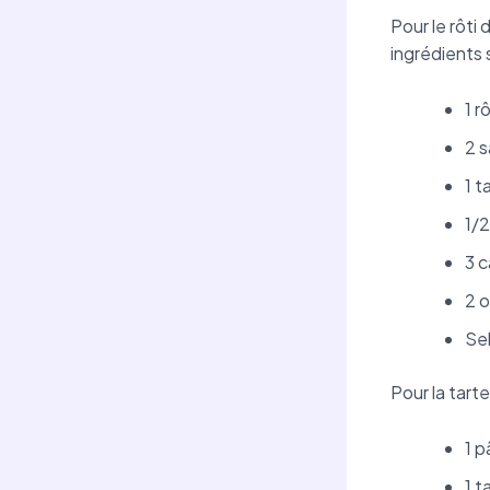
Pour le rôti
ingrédients 
1 r
2 
1 t
1/2
3 
2 
Sel
Pour la tart
1 p
1 t