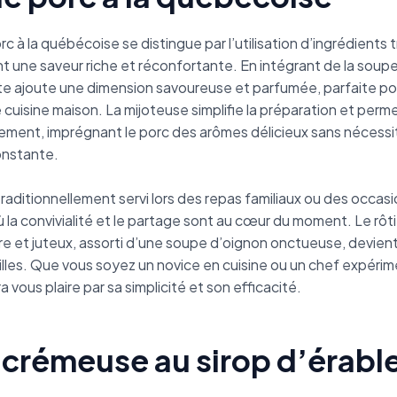
rc à la québécoise se distingue par l’utilisation d’ingrédients 
t une saveur riche et réconfortante. En intégrant de la soupe 
te ajoute une dimension savoureuse et parfumée, parfaite po
cuisine maison. La mijoteuse simplifie la préparation et perm
tement, imprégnant le porc des arômes délicieux sans nécessi
onstante.
traditionnellement servi lors des repas familiaux ou des occas
ù la convivialité et le partage sont au cœur du moment. Le rôt
re et juteux, assorti d’une soupe d’oignon onctueuse, devient 
illes. Que vous soyez un novice en cuisine ou un chef expéri
 vous plaire par sa simplicité et son efficacité.
 crémeuse au sirop d’érabl