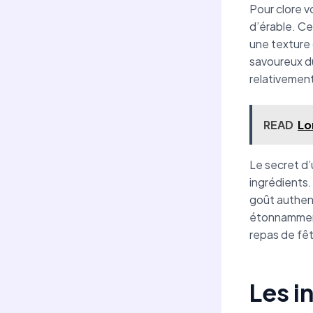
Pour clore v
d’érable. C
une texture 
savoureux du
relativement
READ
Lo
Le secret d’
ingrédients.
goût authent
étonnamment 
repas de fê
Les i