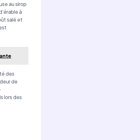
use au sirop
d’érable à
ût salé et
est
tante
ité des
ndeur de
e
s lors des