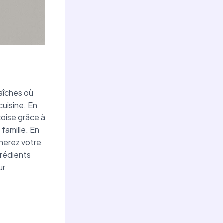
raîches où
cuisine. En
oise grâce à
famille. En
nerez votre
grédients
ur