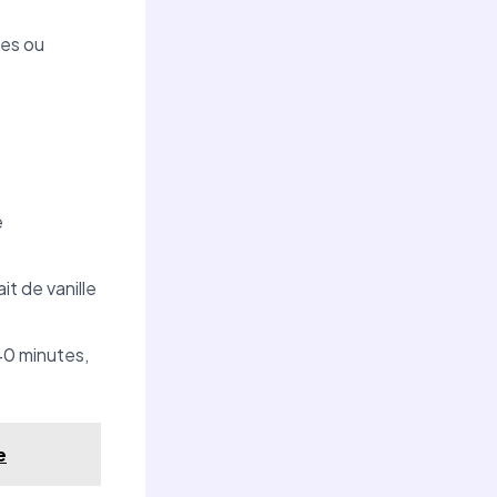
res ou
e
it de vanille
40 minutes,
e