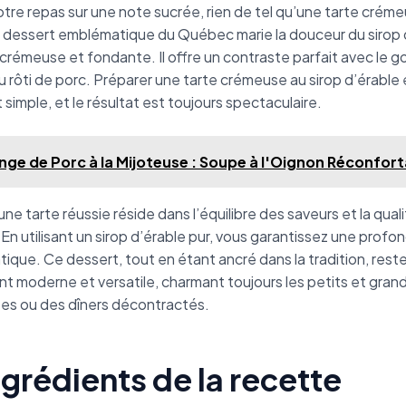
otre repas sur une note sucrée, rien de tel qu’une tarte créme
e dessert emblématique du Québec marie la douceur du sirop 
crémeuse et fondante. Il offre un contraste parfait avec le go
 rôti de porc. Préparer une tarte crémeuse au sirop d’érable 
 simple, et le résultat est toujours spectaculaire.
nge de Porc à la Mijoteuse : Soupe à l'Oignon Réconfor
une tarte réussie réside dans l’équilibre des saveurs et la qual
 En utilisant un sirop d’érable pur, vous garantissez une profo
ique. Ce dessert, tout en étant ancré dans la tradition, rest
moderne et versatile, charmant toujours les petits et grand
tes ou des dîners décontractés.
ngrédients de la recette