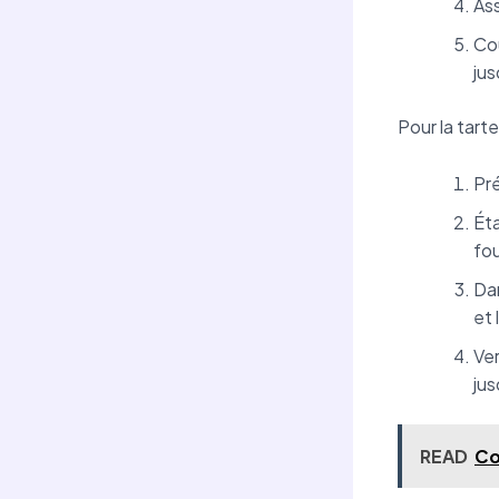
Ass
Cou
jus
Pour la tart
Pré
Éta
fo
Dan
et 
Ver
jus
READ
Co