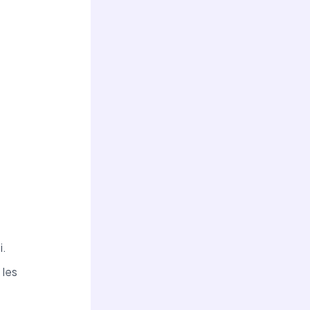
i.
 les