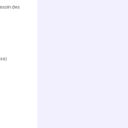
besoin des
ise)