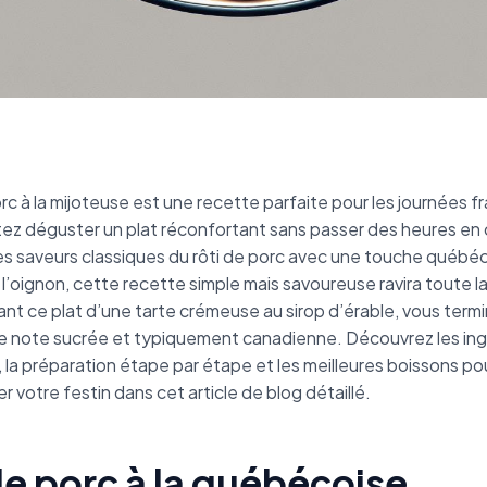
orc à la mijoteuse est une recette parfaite pour les journées f
ez déguster un plat réconfortant sans passer des heures en 
es saveurs classiques du rôti de porc avec une touche québéc
l’oignon, cette recette simple mais savoureuse ravira toute la 
t ce plat d’une tarte crémeuse au sirop d’érable, vous termi
ne note sucrée et typiquement canadienne. Découvrez les in
 la préparation étape par étape et les meilleures boissons po
votre festin dans cet article de blog détaillé.
de porc à la québécoise