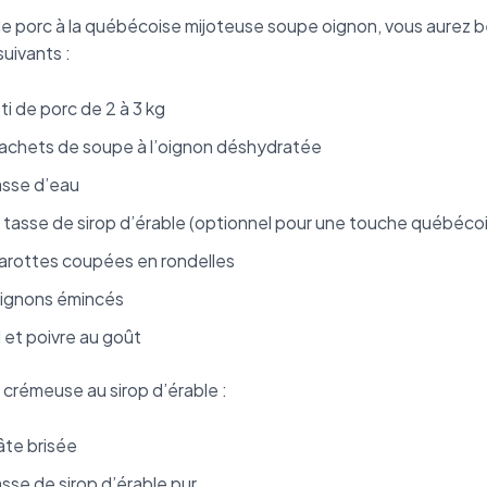
 de porc à la québécoise mijoteuse soupe oignon, vous aurez 
suivants :
ôti de porc de 2 à 3 kg
sachets de soupe à l’oignon déshydratée
asse d’eau
 tasse de sirop d’érable (optionnel pour une touche québéco
carottes coupées en rondelles
oignons émincés
 et poivre au goût
e crémeuse au sirop d’érable :
âte brisée
asse de sirop d’érable pur