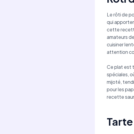
Le rôti de po
qui apporten
cette recet
amateurs de 
cuisiner len
attention c
Ce plat est 
spéciales, o
mijoté, tend
pour les pap
recette saura
Tarte