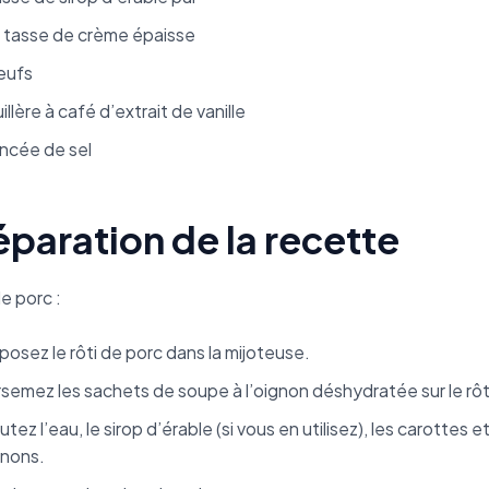
2 tasse de crème épaisse
œufs
uillère à café d’extrait de vanille
incée de sel
éparation de la recette
de porc :
osez le rôti de porc dans la mijoteuse.
semez les sachets de soupe à l’oignon déshydratée sur le rôt
utez l’eau, le sirop d’érable (si vous en utilisez), les carottes et
gnons.